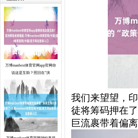
万博manbext体育官网app官网你
说这是互助？照旧在“演
我们来望望，印
徒将筹码押在了
巨流裹带着偏离