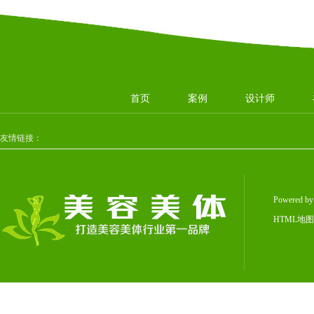
首页
案例
设计师
友情链接：
Powered b
HTML地图