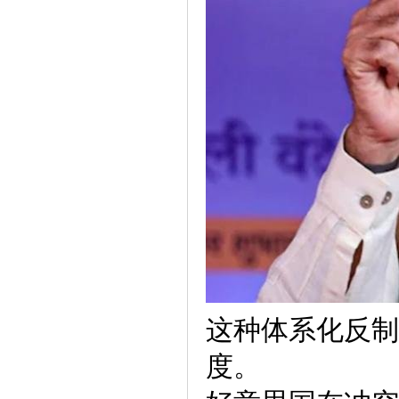
这种体系化反制
度。