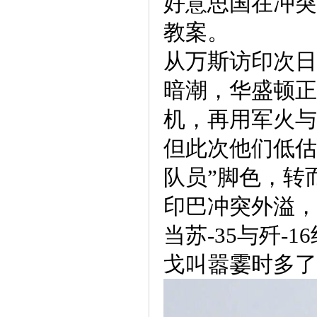
好意思国在冲突
教案。
从万斯访印次日
暗潮，华盛顿正
机，再用军火与
但此次他们低估
队员”脚色，转
印巴冲突外溢，
当苏-35与歼
戈叫嚣霎时多了