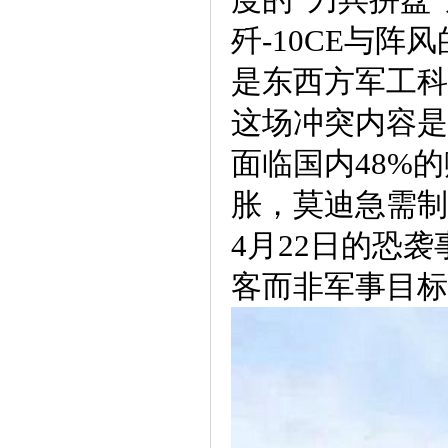
歼-10CE与阵
是东西方军工科
这场冲突内容是
面临国内48%
胀，莫迪急需制
4月22日的恐
客而非军事目标