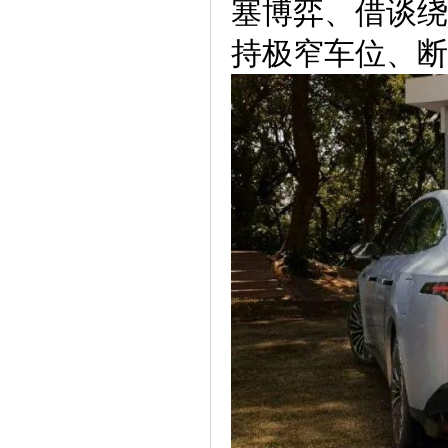
塞博弈、借谈绕
持极窄车位、断