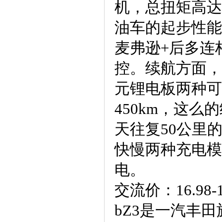
机，总扭矩高达
油车的起步性能
麦弗逊+后多连
控。续航方面，有
元锂电板两种可
450km，这
天往复50公里
快慢两种充电模样
电。
交流价：16.98-
bZ3是一汽丰