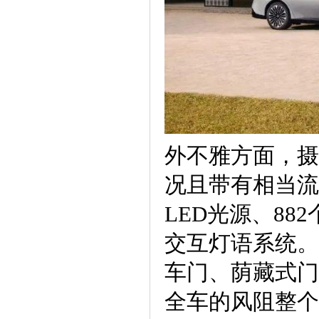
外不雅方面，摄
况且带有相当流
LED光源、88
交互灯语系统。
车门、荫藏式门
全车的风阻整个