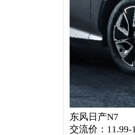
东风日产N7
交流价：11.99-