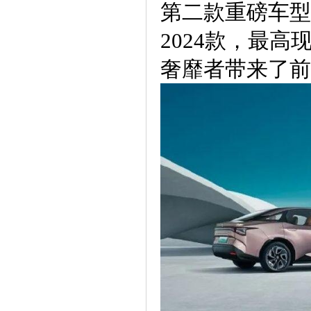
第二款重磅车型
2024款，最高
奢靡者带来了前