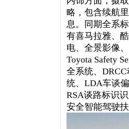
内饰方面，摄取
略，包含续航里
息。同期全系标
有喜马拉雅、酷
电、全景影像、
Toyota Saf
全系统、DRC
统、LDA车谈
RSA谈路标识
安全智能驾驶扶