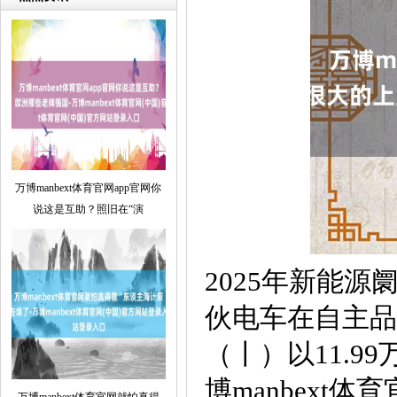
万博manbext体育官网app官网你
说这是互助？照旧在“演
2025年新能
伙电车在自主品
（丨）以11.
博manbext