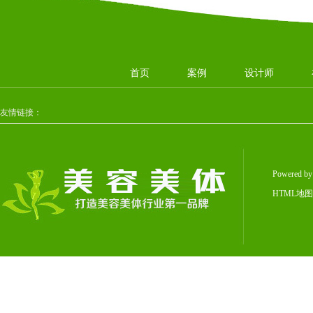
首页
案例
设计师
友情链接：
Powered b
HTML地图