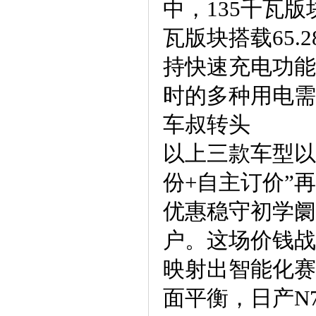
中，135千瓦版块
瓦版块搭载65.
持快速充电功能
时的多种用电需
车叔转头
以上三款车型以
份+自主订价”再
优惠稳守初学阛
户。这场价钱战
映射出智能化赛
面平衡，日产N