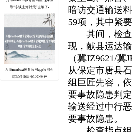
万博manbext体育官网就怕真得
暗访交通输送料
靠“东谈主海计策”去填了-
59项，其中紧
其间，检查指
现，献县运达输
（冀JZ9621/
从保定市唐县石
万博manbext体育官网app官网但
乌军必须后撤10公里开
组巨匠先容，依
要事故隐患判定
输送经过中行恶
要事故隐患。
检查指点组巨