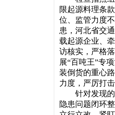
限起源料理条款
位、监管力度不
患，河北省交通
载起源企业、牵
访核实，严格落
展“百吨王”专
装倒货的重心路
力度，严厉打击
针对发现的问
隐患问题闭环整
立行立改。紧盯