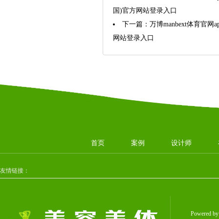
国)官方网站登录入口
下一篇：
万博manbext体育官网
网站登录入口
首页
案例
设计师
友情链接：
Powered b