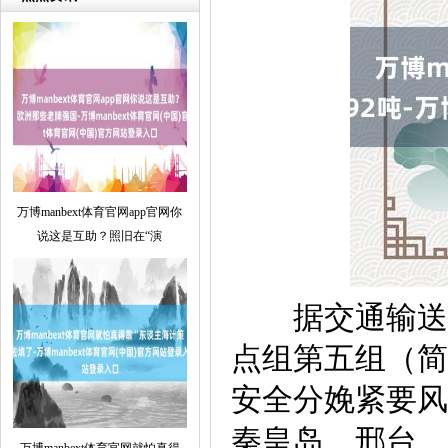
万博manbext体育官网app官网你
说这是互助？照旧在“演
据交通输送部音
点组第五组（简
安全分娩紧要风
秦皇岛、邢台、