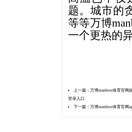
题。城市的
等等万博ma
一个更热的
上一篇：
万博manbext体育官
登录入口
下一篇：
万博manbext体育官