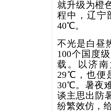
就升级为橙
程中，辽宁
40℃。
不光是白昼
100个国
载。以济南
29℃，也
30℃。暑
谈主思出防
纷繁效仿，