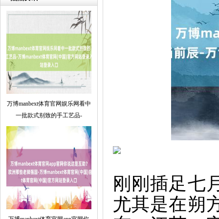
万博manbext体育官网娱乐网看中
一批款式别致的手工艺品-
刚刚插足七
尤其是在朔