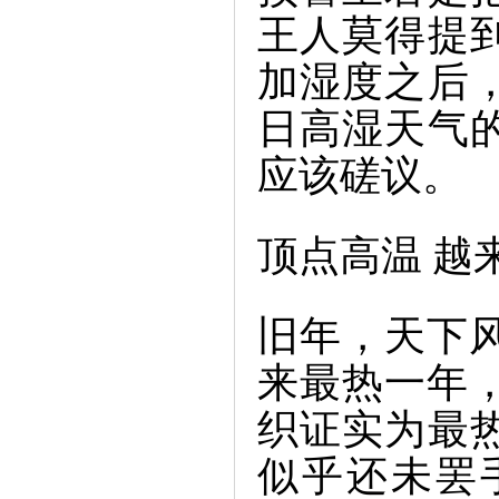
王人莫得提
加湿度之后
日高湿天气
应该磋议。
顶点高温 越
旧年，天下风
来最热一年，
织证实为最
似乎还未罢