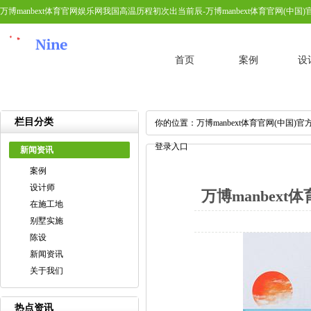
万博manbext体育官网娱乐网我国高温历程初次出当前辰-万博manbext体育官网(中国
首页
案例
设
栏目分类
你的位置：
万博manbext体育官网(中国)
登录入口
新闻资讯
案例
设计师
万博manbex
在施工地
别墅实施
陈设
新闻资讯
关于我们
热点资讯