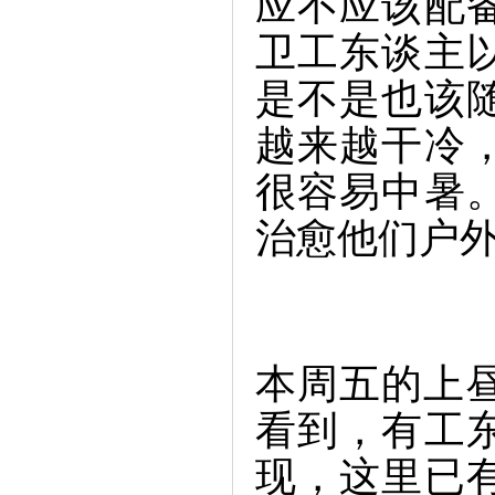
应不应该配
卫工东谈主
是不是也该
越来越干冷
很容易中暑
治愈他们户
本周五的上
看到，有工
现，这里已