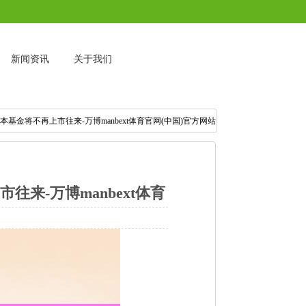
新闻资讯
关于我们
平台本基金将不再上市往来-万博manbext体育官网(中国)官方网站
往来-万博manbext体育
口