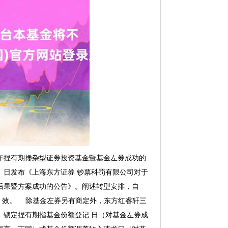
捏有期搀杂型证券投资基金暨基金左券成功的
日发布《上海东方证券 钞票科罚有限公司对于
决后果暨方案成功的公告》。阐述转型安排，自
失 效。 除基金左券另有商定外，东方红睿轩三
。锁定捏有期指基金份额登记 日（对基金左券成