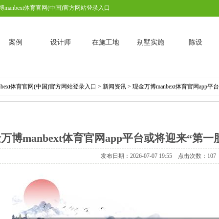
博manbext体育官网(中国)官方网站登录入口
案例
设计师
在施工地
别墅实施
陈设
nbext体育官网(中国)官方网站登录入口
>
新闻资讯
> 现金万博manbext体育官网app
万博manbext体育官网app平台或将迎来“第一股
发布日期：2026-07-07 19:55 点击次数：107
育官网(中国)官方网站登录