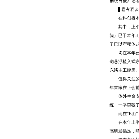
创板日报》记
▌霸占赛谈“
在科创板本年
其中，上个月才
统）已于本年
了已以守秘体式
均在本年已问
磁悬浮植入式
东谈主工腹黑
值得关注的是，
年首家在上会前
体外生命支持畛
统，一举突破了
而在“B面”
在本年上半年
高研发插足，