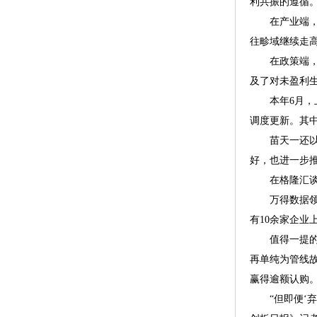
利共振的遵循
在产业端，国
往畛域继续走
在政策端，则
及了对未盈利
本年6月，上
调度更新。其
苗天一还以为
好，也进一步
在格隆汇谈判
万得数据领路，
有10余家企业
值得一提的是
再单纯为管线
赢得逾额认购
“但即便‘弃