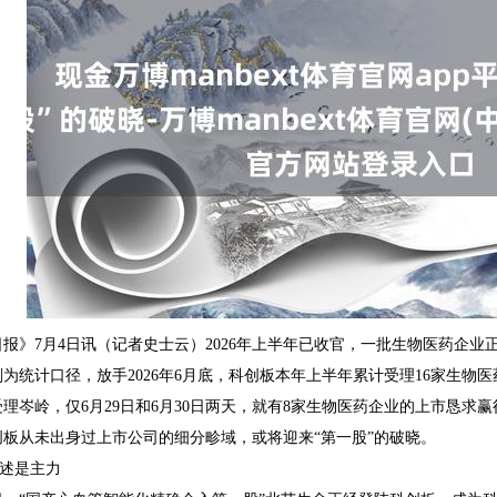
7月4日讯（记者史士云）2026年上半年已收官，一批生物医药企业正
计口径，放手2026年6月底，科创板本年上半年累计受理16家生物医
理岑岭，仅6月29日和6月30日两天，就有8家生物医药企业的上市恳求赢
从未出身过上市公司的细分畛域，或将迎来“第一股”的破晓。
述是主力