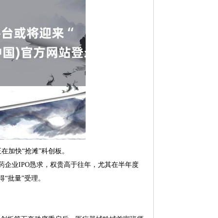
在加快“抢滩”科创板。
药企业IPO恳求，权贵高于往年，尤其在半年度
得“批量”受理。