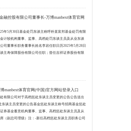
）金融控股有限公司董事长-万博manbext体育官网
25年5月30日基金处罚东谈主称呼朴直富邦基金处罚有限
金计较机构董事、监事、高档处罚东谈主员及从业东谈
司董事长职务董事长姓名李岩任职日历2025年5月28日
谈主寿保障股份有限公司任职；曾任吉祥证券股份有限
博manbext体育官网(中国)官方网站登录入口
处有限公司对于高档惩处东谈主员变更的公告公告送出
档惩处东谈主员变更的公告基金惩处东谈主称号招商基金惩处
证券基金蓄意机构董事、监事、高档惩处东谈主员及从
席（副总司理级）注：-新任高档惩处东谈主员职务公司