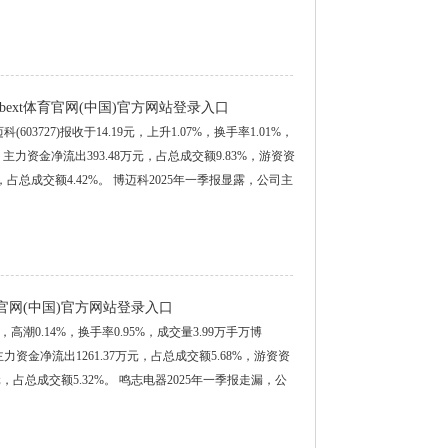
anbext体育官网(中国)官方网站登录入口
03727)报收于14.19元，上升1.07%，换手率1.01%，
，主力资金净流出393.48万元，占总成交额9.83%，游资资
元，占总成交额4.42%。 博迈科2025年一季报显露，公司主
t体育官网(中国)官方网站登录入口
元，高潮0.14%，换手率0.95%，成交量3.99万手万博
主力资金净流出1261.37万元，占总成交额5.68%，游资资
万元，占总成交额5.32%。 鸣志电器2025年一季报走漏，公