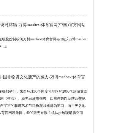
访时露馅-万博manbext体育官网(中国)官方网站
份制校阅万博manbext体育官网app娱乐万博manbext
...
国非物资文化遗产的魔力-万博manbext体育官
在成都举行，来自环球66个国度和地区的2000名旅游业嘉
剧《变脸》、藏羌民族衣饰秀、四川连箫以及陕西蹩饱
自宇宙的非遗艺术节目扮演以成都为窗口，向世界各地
体育官网娱乐网，4000架无东谈主机从步履现场腾空而