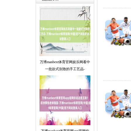
万博manbext体育官网娱乐网看中
一批款式别致的手工艺品-